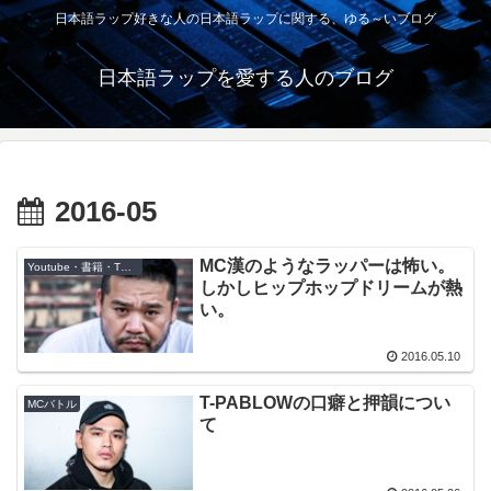
日本語ラップ好きな人の日本語ラップに関する、ゆる～いブログ
日本語ラップを愛する人のブログ
2016-05
MC漢のようなラッパーは怖い。
Youtube・書籍・TV・映画
しかしヒップホップドリームが熱
い。
2016.05.10
T-PABLOWの口癖と押韻につい
MCバトル
て