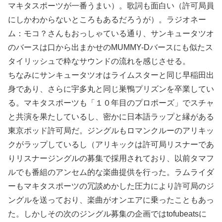
マキタスポーツが一番うまい）。歌詞も面白い（許可局員
にしかわからないところもあるだろうが）。ラジオネー
ム：モコ？さんもおっしゃている通り、サンキュータツオ
のバースは口から出まかせのMUMMY-Dバースにも似たス
タイリッシュで粋なサウンドの流れを感じさせる。
ちなみにサンキュータツオはライムスターと同じ早稲田出
身であり、さらに宇多丸と同じ巣鴨プリズンを卒業してい
る。マキタスポーツも「１０年目のプロポーズ」でスチャ
と共演を果たしているし、密かに日本語ラップと縁がある
東京ポッド許可局だ。ジングルもロマンクルーのアリキッ
クがラップしているし（アリキックは許可局リスナーであ
りリスナージングルの募集で採用されており、以前タマフ
ルでも番組のアンセム的な楽曲提供を行った。ラムライダ
ーもマキタスポーツの冗談めかした圧力により許可局のジ
ングルを送っており、楽曲がオンエアに乗ったこともあっ
た。しかしその次のジングル募集の企画ではtofubeatsに