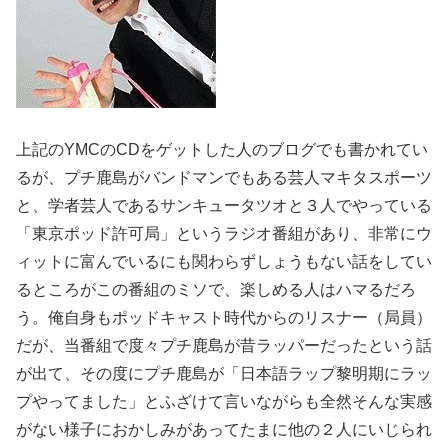
上記のYMCのCDをゲットした人のブログでも書かれてい
るが、プチ鹿島がバンドマンでもある芸人マキタスポーツ
と、学者芸人であるサンキュータツオと３人でやっている
「東京ポッド許可局」というラジオ番組があり、非常にウ
ィットに富んでいるにも関わらずしょうもない話をしてい
るところがこの番組のミソで、楽しめる人はハマるだろ
う。俺自身もポッドキャスト時代からのリスナー（局員）
だが、当番組で度々プチ鹿島が昔ラッパーだったという話
が出て、その度にプチ鹿島が「日本語ラップ黎明期にラッ
プやってました」とふざけて言いながらも全然そんな実感
がない様子におかしみがあってたまに他の２人にいじられ