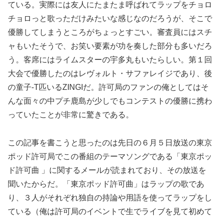
ている。実際には友人にたまたま呼ばれてラップをチョロ
チョロっと歌っただけみたいな感じなのだろうが、そこで
優勝してしまうところがちょっとすごい。審査員にはスチ
ャもいたそうで、お笑い要素が功を奏した部分も多いだろ
う。客席にはライムスターの宇多丸もいたらしい。第１回
大会で優勝したのはレヴォルト・サファレイジであり、後
の童子-T匹いるZINGIだ。許可局のファンの俺としてはそ
んな面々の中プチ鹿島が少しでもコンテストの優勝に携わ
っていたことが非常に驚きである。
この記事を書こうと思ったのは先日の６月５日放送の東京
ポッド許可局でこの番組のテーマソングである「東京ポッ
ド許可曲 」に関するメールが読まれており、その放送を
聞いたからだ。「東京ポッド許可曲」はラップの歌であ
り、３人がそれぞれ独自の持論や用語を使ってラップをし
ている（俺は許可局のイベントで生でライブを見て初めて