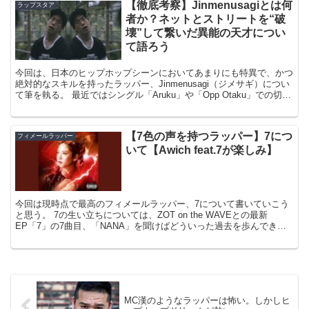
【徹底考察】Jinmenusagiとは何
ラップスタア
者か？ネットとストリートを“破
壊”して繋いだ異能の天才につい
て語ろう
今回は、日本のヒップホップシーンにおいてあまりにも特異で、かつ
絶対的なスキルを持ったラッパー、Jinmenusagi（ジメサギ）につい
て筆を執る。 最近ではシングル「Aruku」や「Opp Otaku」での切れ
味鋭いパンチラインに食らってい...
【7色の声を持つラッパー】7につ
フィメールラッパー
いて【Awich feat.7が楽しみ】
今回は現時点で最高のフィメールラッパー、7について書いていこう
と思う。 7の生い立ちについては、ZOT on the WAVEとの最新
EP「7」の7曲目、「NANA」を聞けばどういった過去を歩んできた
がわかるのでぜひ聞いてみてください。 俺...
MC漢のようなラッパーは怖い。しかしヒ