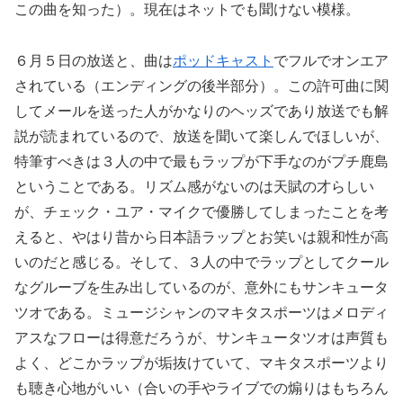
この曲を知った）。現在はネットでも聞けない模様。
６月５日の放送と、曲は
ポッドキャスト
でフルでオンエア
されている（エンディングの後半部分）。この許可曲に関
してメールを送った人がかなりのヘッズであり放送でも解
説が読まれているので、放送を聞いて楽しんでほしいが、
特筆すべきは３人の中で最もラップが下手なのがプチ鹿島
ということである。リズム感がないのは天賦の才らしい
が、チェック・ユア・マイクで優勝してしまったことを考
えると、やはり昔から日本語ラップとお笑いは親和性が高
いのだと感じる。そして、３人の中でラップとしてクール
なグルーブを生み出しているのが、意外にもサンキュータ
ツオである。ミュージシャンのマキタスポーツはメロディ
アスなフローは得意だろうが、サンキュータツオは声質も
よく、どこかラップが垢抜けていて、マキタスポーツより
も聴き心地がいい（合いの手やライブでの煽りはもちろん