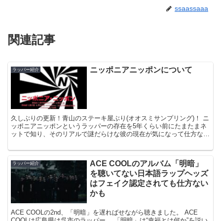
ssaassaaa
関連記事
ニッポニアニッポンについて
ラッパー紹介
久しぶりの更新！青山のステーキ屋ぶり(オオスミサンプリング)！ ニ
ッポニアニッポンというラッパーの存在を5年くらい前にたまたまネ
ットで知り、そのリアルで謎だらけな彼の現在が気になって仕方ない
です。 1997年に出た「汚れた血」に収録されてい...
ACE COOLのアルバム「明暗」
ラッパー紹介
を聴いてない日本語ラップヘッズ
はフェイク認定されても仕方ない
かも
ACE COOLの2nd、「明暗」を遅ればせながら聴きました。 ACE
COOLは広島県は呉市のラッパー。 「明暗」は“幸福とは何か”を説い