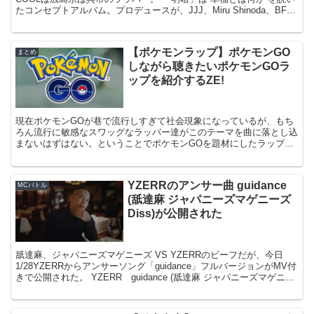
たコンセプトアルバム。プロデュースが、JJJ、Miru Shinoda、BFN
TOKYOTRILL...
【ポケモンラップ】ポケモンGO
まとめ
しながら聴きたいポケモンGOラ
ップを紹介するZE!
現在ポケモンGOが巷で流行しすぎて社会現象になっているが、もち
ろん流行に敏感なスワッグなラッパー達がこのテーマを曲に落とし込
まないはずはない。ということでポケモンGOを題材にしたラップを
紹介していくZE!ポケモンGOしながら聞いてくんね！２...
YZERRのアンサー曲 guidance
MCバトル
(舐達麻 ジャパニーズマゲニーズ
Diss)が公開された
舐達麻、ジャパニーズマゲニーズ VS YZERRのビーフだが、今日
1/28YZERRからアンサーソング「guidance」フルバージョンがMV付
きで公開された。 YZERR guidance (舐達麻 ジャパニーズマゲニー
ズDiss) これ...