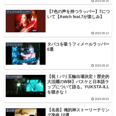
2023.09.16
【7色の声を持つラッパー】7につ
フィメールラッパー
いて【Awich feat.7が楽しみ】
2023.09.13
タバコを吸うフィメールラッパー
ファッション
6選
2023.09.10
【祝！パリ五輪出場決定！歴史的
ラッパー紹介
大活躍のW杯】バスケと日本語ラ
ップについて語る。YUKSTA-ILL
を聴きな！
2023.09.03
【名曲】俺的神ストーリーテリン
まとめ
グ楽曲 10選