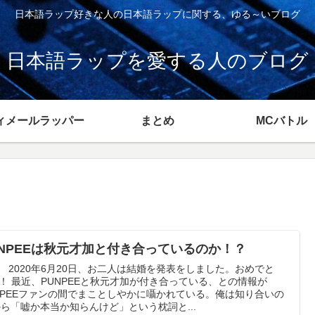
日本語ラップ好きな人の日本語ラップに関する、ゆる～いブログ
日本語ラップを愛する人のブログ
ィメールラッパー
まとめ
MCバトル
UNPEEは秋元才加と付き合っているのか！？
 2020年6月20日、お二人は結婚を発表をしました。おめでと
！ 最近、PUNPEEと秋元才加が付き合っている、との情報が
NPEEファンの間でまことしやかに囁かれている。俺は知り合いの
から「嘘か本当か知らんけど」という枕詞と...