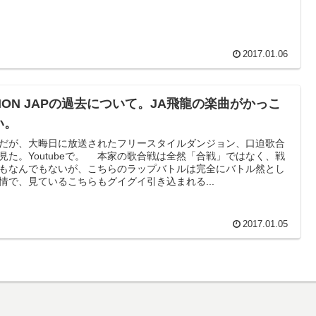
2017.01.06
IMON JAPの過去について。JA飛龍の楽曲がかっこ
い。
だが、大晦日に放送されたフリースタイルダンジョン、口迫歌合
見た。Youtubeで。 本家の歌合戦は全然「合戦」ではなく、戦
もなんでもないが、こちらのラップバトルは完全にバトル然とし
情で、見ているこちらもグイグイ引き込まれる...
2017.01.05