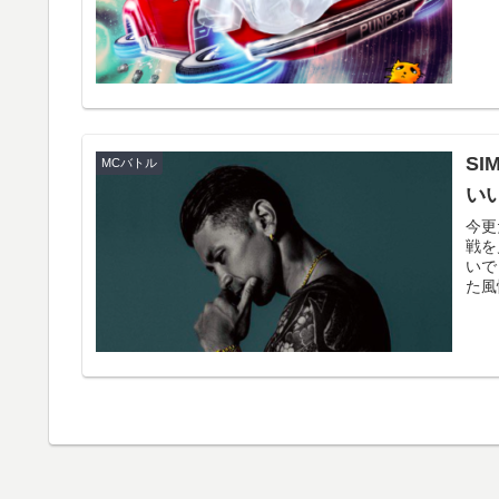
S
MCバトル
い
今更
戦を
いで
た風