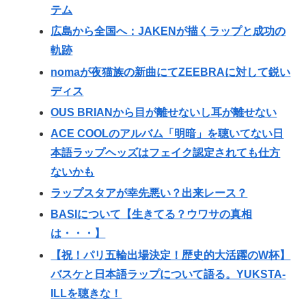
テム
広島から全国へ：JAKENが描くラップと成功の
軌跡
nomaが夜猫族の新曲にてZEEBRAに対して鋭い
ディス
OUS BRIANから目が離せないし耳が離せない
ACE COOLのアルバム「明暗」を聴いてない日
本語ラップヘッズはフェイク認定されても仕方
ないかも
ラップスタアが幸先悪い？出来レース？
BASIについて【生きてる？ウワサの真相
は・・・】
【祝！パリ五輪出場決定！歴史的大活躍のW杯】
バスケと日本語ラップについて語る。YUKSTA-
ILLを聴きな！