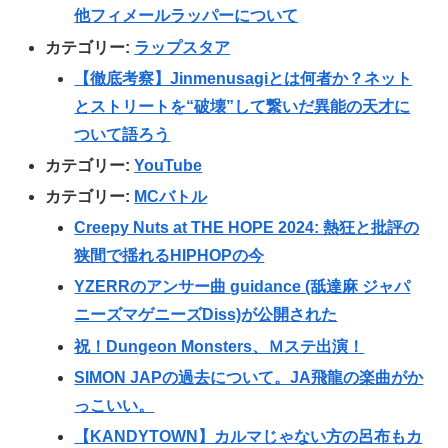
他フィメールラッパーについて
カテゴリー:
ラップスタア
【徹底考察】Jinmenusagiとは何者か？ネット
とストリートを“破壊”して繋いだ異能の天才に
ついて語ろう
カテゴリー:
YouTube
カテゴリー:
MCバトル
Creepy Nuts at THE HOPE 2024: 熱狂と批評の
狭間で揺れるHIPHOPの今
YZERRのアンサー曲 guidance (舐達麻 ジャパ
ニーズマゲニーズDiss)が公開された
祝！Dungeon Monsters、Ｍステ出演！
SIMON JAPの過去について。JA飛龍の楽曲がか
っこいい。
【KANDYTOWN】カルマじゃない方の呂布もカ