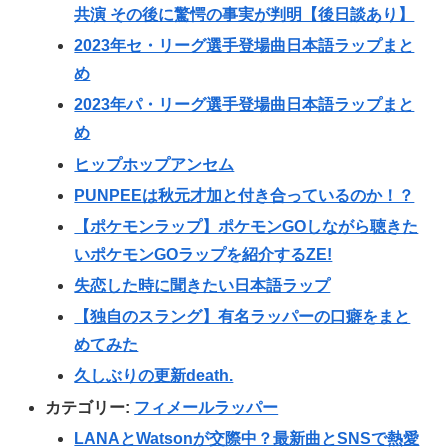
共演 その後に驚愕の事実が判明【後日談あり】
2023年セ・リーグ選手登場曲日本語ラップまと
め
2023年パ・リーグ選手登場曲日本語ラップまと
め
ヒップホップアンセム
PUNPEEは秋元才加と付き合っているのか！？
【ポケモンラップ】ポケモンGOしながら聴きた
いポケモンGOラップを紹介するZE!
失恋した時に聞きたい日本語ラップ
【独自のスラング】有名ラッパーの口癖をまと
めてみた
久しぶりの更新death.
カテゴリー:
フィメールラッパー
LANAとWatsonが交際中？最新曲とSNSで熱愛