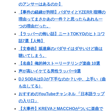
のアンサーはあるのか】
【事件の経緯が判明】バダサイとYZERR 喧嘩の
理由ってまさかあの一件？と思ったらあれも一
つの理由だった。
【ラッパーの怖い話】ニートTOKYOのヒトコワ
話7選【人怖】
【文春砲】舐達麻のバダサイはダサいけど曲は
聴いてしまう。
【名曲】俺的神ストーリーテリング楽曲 10選
声が高いイケてる男性ラッパー9選
DJ SODAはDJが下手なのか？いや、上手い（曲
も出してる）
おすすめのYouTubeチャンネル 「日本語ラップ
の入り口」
【大事件】KREVAとMACCHOがついに楽曲で