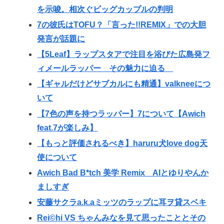
を示唆。相次ぐビッグカップルの判明
7の彼氏はTOFU？「言った!!REMIX」での大胆
発言が話題に
【5Leaf】ラップスタアで注目を浴びた広島発フ
ィメールラッパー その魅力に迫る
【ギャルだけどサブカルにも精通】valkneeにつ
いて
【7色の声を持つラッパー】7について【Awich
feat.7が楽しみ】
【もっと評価されるべき】haruru犬love dog天
使について
Awich Bad B*tch 美学 Remix AIとゆりやんか
ましすぎ
安藤サクラa.k.aミッツのラップに耳ヲ貸スベキ
Rei©︎hi VS ちゃんみなを見て思ったこととその