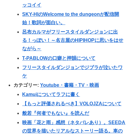
ッコイイ
SKY-HIのWelcome to the dungeonが配信開
始！歌詞が面白い。
呂布カルマがフリースタイルダンジョンに出
る！っぽい！～名古屋のHIPIHOPに思いをはせ
ながら～
T-PABLOWの口癖と押韻について
フリースタイルダンジョンでジブラが泣いたワ
ケ
カテゴリー:
Youtube・書籍・TV・映画
Kamuiについてラフに書く
【もっと評価されるべき】VOLOJZAについて
般若『何者でもない』を読んだ
映画「花と雨」感想（ネタバレあり）。SEEDA
の世界を描いたリアルなストーリー語る。車の