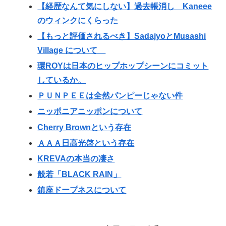
【経歴なんて気にしない】過去帳消し Kaneee
のウィンクにくらった
【もっと評価されるべき】SadajyoとMusashi
Village について
環ROYは日本のヒップホップシーンにコミット
しているか。
ＰＵＮＰＥＥは全然パンピーじゃない件
ニッポニアニッポンについて
Cherry Brownという存在
ＡＡＡ日高光啓という存在
KREVAの本当の凄さ
般若「BLACK RAIN」
鎮座ドープネスについて