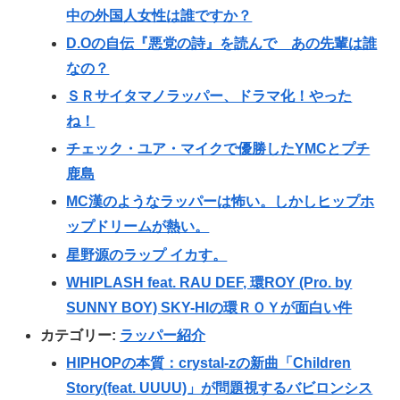
中の外国人女性は誰ですか？
D.Oの自伝『悪党の詩』を読んで あの先輩は誰
なの？
ＳＲサイタマノラッパー、ドラマ化！やった
ね！
チェック・ユア・マイクで優勝したYMCとプチ
鹿島
MC漢のようなラッパーは怖い。しかしヒップホ
ップドリームが熱い。
星野源のラップ イカす。
WHIPLASH feat. RAU DEF, 環ROY (Pro. by
SUNNY BOY) SKY-HIの環ＲＯＹが面白い件
カテゴリー:
ラッパー紹介
HIPHOPの本質：crystal-zの新曲「Children
Story(feat. UUUU)」が問題視するバビロンシス