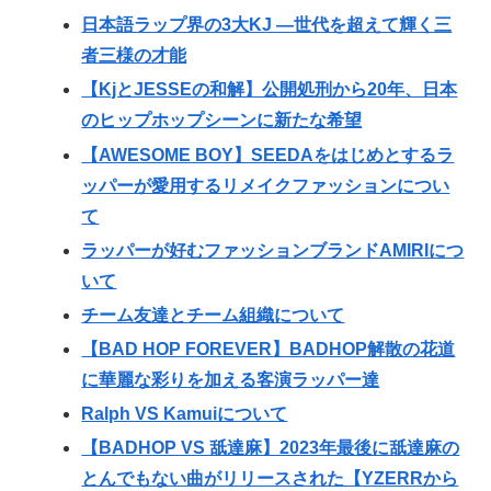
日本語ラップ界の3大KJ ―世代を超えて輝く三
者三様の才能
【KjとJESSEの和解】公開処刑から20年、日本
のヒップホップシーンに新たな希望
【AWESOME BOY】SEEDAをはじめとするラ
ッパーが愛用するリメイクファッションについ
て
ラッパーが好むファッションブランドAMIRIにつ
いて
チーム友達とチーム組織について
【BAD HOP FOREVER】BADHOP解散の花道
に華麗な彩りを加える客演ラッパー達
Ralph VS Kamuiについて
【BADHOP VS 舐達麻】2023年最後に舐達麻の
とんでもない曲がリリースされた【YZERRから