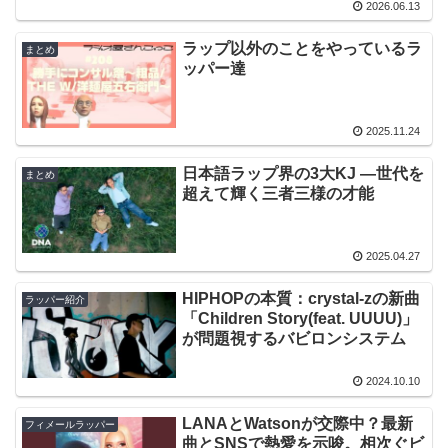
2026.06.13
ラップ以外のことをやっているラ
まとめ
ッパー達
2025.11.24
日本語ラップ界の3大KJ ―世代を
まとめ
超えて輝く三者三様の才能
2025.04.27
HIPHOPの本質：crystal-zの新曲
ラッパー紹介
「Children Story(feat. UUUU)」
が問題視するバビロンシステム
2024.10.10
LANAとWatsonが交際中？最新
フィメールラッパー
曲とSNSで熱愛を示唆。相次ぐビ