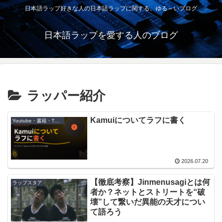
日本語ラップ好きな人の日本語ラップに関する、ゆる～いブログ
日本語ラップを愛する人のブログ
ラッパー紹介
Kamuiについてラフに書く
Youtube・書籍・TV・映画
2026.07.20
【徹底考察】Jinmenusagiとは何
ラップスタア
者か？ネットとストリートを“破
壊”して繋いだ異能の天才につい
て語ろう