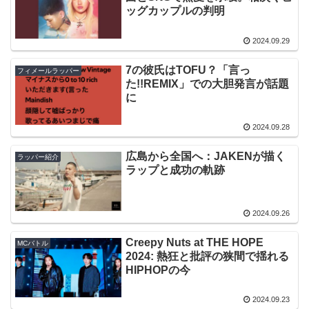
ッグカップルの判明
2024.09.29
7の彼氏はTOFU？「言っ
フィメールラッパー
た!!REMIX」での大胆発言が話題
に
2024.09.28
広島から全国へ：JAKENが描く
ラッパー紹介
ラップと成功の軌跡
2024.09.26
Creepy Nuts at THE HOPE
MCバトル
2024: 熱狂と批評の狭間で揺れる
HIPHOPの今
2024.09.23