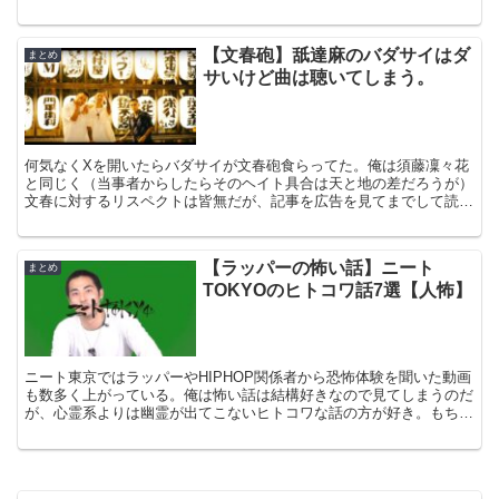
「チーム友達」。 最近は各メディアでも取り上げられ、つ...
【文春砲】舐達麻のバダサイはダ
まとめ
サいけど曲は聴いてしまう。
何気なくXを開いたらバダサイが文春砲食らってた。俺は須藤凜々花
と同じく（当事者からしたらそのヘイト具合は天と地の差だろうが）
文春に対するリスペクトは皆無だが、記事を広告を見てまでして読ん
でしまった。 バダサイについて バダサイとか言って呼ば...
【ラッパーの怖い話】ニート
まとめ
TOKYOのヒトコワ話7選【人怖】
ニート東京ではラッパーやHIPHOP関係者から恐怖体験を聞いた動画
も数多く上がっている。俺は怖い話は結構好きなので見てしまうのだ
が、心霊系よりは幽霊が出てこないヒトコワな話の方が好き。もちろ
ん心霊系の体験談を語る動画もたくさんアップされてて...