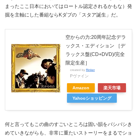
まったここ日本においてはロートル認定されるかもな）発
掘を主軸にした番組ならKダブの「スタア誕生」だ。
空からの力:20周年記念デラ
ックス・エディション ［デ
ラックス盤(CD+DVD)/完全
限定生産］
created by
Rinker
Pヴァイン
Amazon
楽天市場
Yahooショッピング
何と言ってもこの曲のすごいところは固い韻をバシバシき
めていきながらも、非常に重たいストーリーをまるでショ