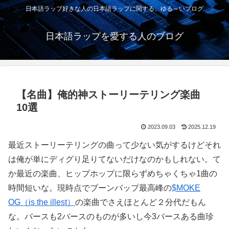
日本語ラップ好きな人の日本語ラップに関する、ゆる～いブログ
日本語ラップを愛する人のブログ
【名曲】俺的神ストーリーテリング楽曲
10選
2023.09.03
2025.12.19
最近ストーリーテリングの曲って少ない気がするけどそれ
は俺が単にディグり足りてないだけなのかもしれない。て
か最近の楽曲、ヒップホップに限らずめちゃくちゃ1曲の
時間短いな。現時点でブーンバップ最高峰の
$MOKE
OG（is the illest）
の楽曲でさえほとんど２分代だもん
な。バースも2バースのものが多いし今3バースある曲珍