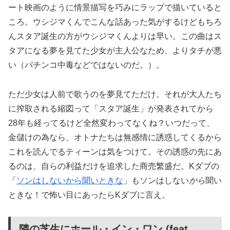
ート映画のように情景描写を巧みにラップで描いていると
ころ。ウシジマくんでこんな話あった気がするけどもちろ
んスタア誕生の方がウシジマくんよりは早い。この曲はス
タアになる夢を見てた少女が主人公なため、よりタチが悪
い（パチンコ中毒などではないのだ。）。
ただ少女は人前で歌うのを夢見てただけ。それが大人たち
に搾取される縮図って「スタア誕生」が発表されてから
28年も経ってるけど全然変わってなくね？いつだって、
金儲けの為なら、オトナたちは無感情に誘惑してくるから
これを読んでるティーンは気をつけて。その誘惑の先にあ
るのは、自らの利益だけを追求した商売繁盛だ。Kダブの
「
ソンはしないから聞いときな
」もソンはしない
から
聞い
ときな！で怖い目にあったらKダブに言え。
隣の芝生にホール・イン・ワン (feat.