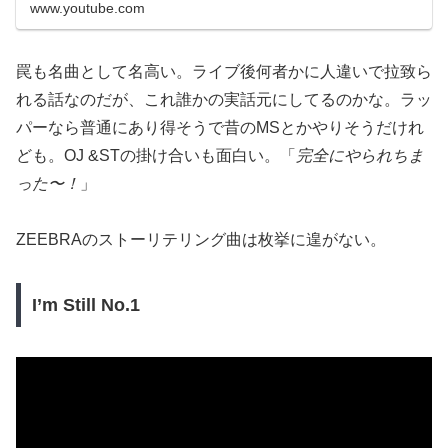
www.youtube.com
罠も名曲として名高い。ライブ後何者かに人違いで拉致ら
れる話なのだが、これ誰かの実話元にしてるのかな。ラッ
パーなら普通にあり得そうで昔のMSとかやりそうだけれ
ども。OJ &STの掛け合いも面白い。「
完全にやられちま
った〜！
」
ZEEBRAのストーリテリング曲は枚挙に遑がない。
I’m Still No.1