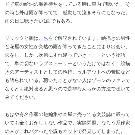
ドで車の給油の順番待ちをしている時に車内で聴いた。そ
の時も外は雨が降ってて、感動して泣きそうにもなった。
雨の日に聴きたい1曲でもある。
リリックと韻は
こちら
で解説されています。絵描きの男性
と花屋の女性が突然の雨が降ってきたことにより出会い、
恋をし、しかし次第にすれ違っていき・・・という物語
で、単に切ないラブストーリーというだけではなく、絵描
きのアーティストとしての矜持、セルアウトへの苦悩など
も語られている。聴いたことがない人はゾーンのファンで
なくとも絶対唸ると思うので是非なんらかの方法で聴いて
みてください。
もはや有名作家の短編集や本屋に売ってる文芸誌に載って
いても全くおかしくない作品で、実際問題、なろう系作家
の人がこれパクった小説もネットで発見してしまった。