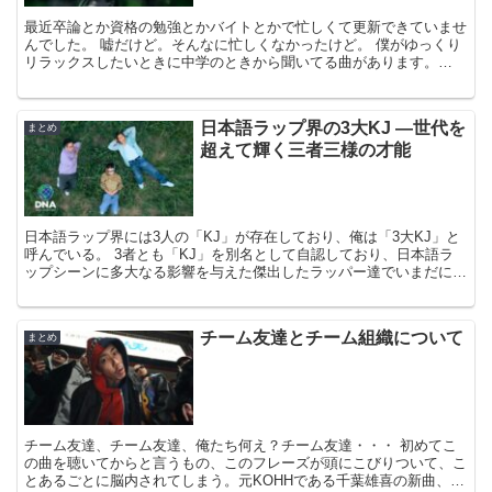
最近卒論とか資格の勉強とかバイトとかで忙しくて更新できていませ
んでした。 嘘だけど。そんなに忙しくなかったけど。 僕がゆっくり
リラックスしたいときに中学のときから聞いてる曲があります。
ZEEBRA 未来への鍵 feat.Bird Feat...
日本語ラップ界の3大KJ ―世代を
まとめ
超えて輝く三者三様の才能
日本語ラップ界には3人の「KJ」が存在しており、俺は「3大KJ」と
呼んでいる。 3者とも「KJ」を別名として自認しており、日本語ラ
ップシーンに多大なる影響を与えた傑出したラッパー達でいまだに現
役。「3KJ the hard way」とでも言...
チーム友達とチーム組織について
まとめ
チーム友達、チーム友達、俺たち何え？チーム友達・・・ 初めてこ
の曲を聴いてからと言うもの、このフレーズが頭にこびりついて、こ
とあるごとに脳内されてしまう。元KOHHである千葉雄喜の新曲、