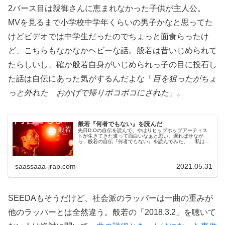
2バース目は親御さんに恵まれなかった子供が主人公。
MVを見るまで小学校中学年くらいの男子かなと思ってた
けどビデオでは中学生だったのでちょっと面食らったけ
ど、こちらもなかなかヘビーな話。般若は昔いじめられて
たらしいし、確か般若自身がいじめられっ子の目に投石し
た話は自伝にあった気がするんだよな「
目を狙ったがちょ
っと外れた おかげで帰りボコボコにされた
」。
般若『何者でもない』を読んだ
先日D.Oの自伝を読んで、やはりヒップホップアーティス
トが生きてきた道って面白いなぁと思い、遅ればせなが
ら、般若の自伝『何者でもない』を読んでみた。 私は般
若を始めて知ったのは多分だけどジブラのゴールデンマイ
クremixだった思う。それと...
saassaaa-jrap.com
2021.05.31
SEEDAもそうだけど、社会派のラッパーは一曲の重みが
他のラッパーとは全然違う。般若の「2018.3.2」を聴いて