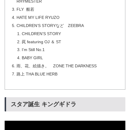
RHYMESTER
FLY 般若
HATE MY LIFE RYUZO
CHILDREN’S STORYなど ZEEBRA
CHILDREN’S STORY
罠 featuring OJ ＆ ST
I’m Still No.1
BABY GIRL
雨、花、絵描き。 ZONE THE DARKNESS
路上 THA BLUE HERB
スタア誕生 キングギドラ