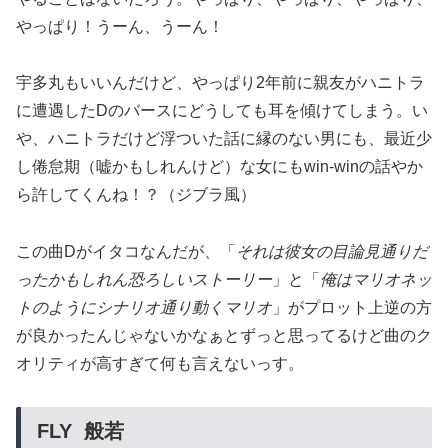
やっぱり！うーん、うーん！
宇多丸もいいんだけど、やっぱり2年前に親友がハニトラ
に遭遇したDのバースにどうしても耳を傾けてしまう。い
や、ハニトラだけど浮ついた話に縁のない男にも、最近少
し倦怠期（嘘かもしれんけど）な女にもwin-winの話やか
ら許してくんね！？（ジブラ風）
この曲Dがイタコなんだが、「
それは彼女の目論見通りだ
ったかもしれん恐ろしいストーリー
」と「
俺はマリオネッ
トのようにシナリオ通り動くマリオ
」がプロット上逆の方
が良かったんじゃないかなぁとずっと思ってるけど曲のク
オリティが高すぎて何も言えないっす。
FLY 般若