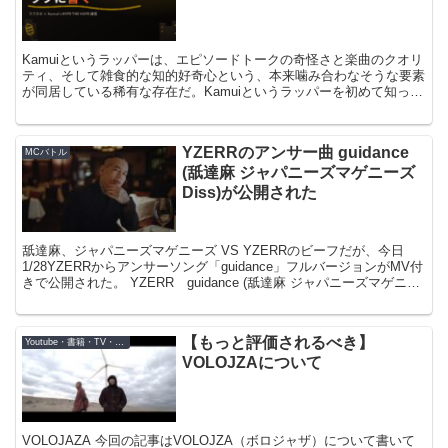
Kamuiというラッパーは、エピソードトークの奇怪さと楽曲のクオリ
ティ、そして雑食的な知的好奇心という、本来噛み合わなそうな要素
が同居している稀有な存在だ。Kamuiというラッパーを初めて知った
のはいつだろう。いつの間にか名前だけ知ってて、...
YZERRのアンサー曲 guidance
MCバトル
(舐達麻 ジャパニーズマゲニーズ
Diss)が公開された
舐達麻、ジャパニーズマゲニーズ VS YZERRのビーフだが、今日
1/28YZERRからアンサーソング「guidance」フルバージョンがMV付
きで公開された。 YZERR guidance (舐達麻 ジャパニーズマゲニー
ズDiss) これ...
【もっと評価されるべき】
Youtube・書籍・TV・映画
VOLOJZAについて
VOLOJAZA 今回の記事はVOLOJZA（ボロジャザ）について書いて