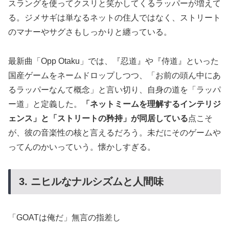
スラングを使ってクスリと笑かしてくるラッパーが増えて
る。ジメサギは単なるネットの住人ではなく、ストリート
のマナーやサグさもしっかりと纏っている。
最新曲「Opp Otaku」では、『忍道』や『侍道』といった
国産ゲームをネームドロップしつつ、「お前の頭ん中にあ
るラッパーなんて概念」と言い切り、自身の道を「ラッパ
ー道」と定義した。
「ネットミームを理解するインテリジ
ェンス」と「ストリートの矜持」が同居している
点こそ
が、彼の音楽性の核と言えるだろう。未だにそのゲームや
ってんのかいっていう。懐かしすぎる。
3. ニヒルなナルシズムと人間味
「GOATは俺だ」無言の指差し