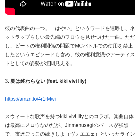
彼の代表曲の一つ。「はやい」というワードを連呼し、ネ
ットラップらしい最先端のフロウを見せつけた一曲。ただ
し、ビートの権利関係の問題でMCバトルでの使用を禁止
したというエピソードも含め、彼の権利意識やアーティス
トとしての姿勢が垣間見える。
3.
夏は終わらない (feat. kiki vivi lily)
https://amzn.to/4r1rMwi
スウィートな歌声を持つkiki vivi lilyとのコラボ。楽曲自体
は最高にメロウなのだが、Jinmenusagiのバースが強烈
で、友達ごっこの続きしよ（ヴォエエェ）といったライン