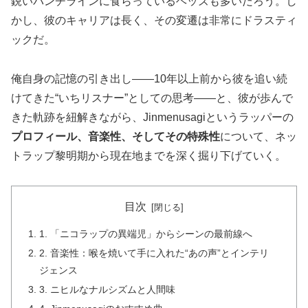
鋭いパンチラインに食らっているヘッズも多いだろう。し
かし、彼のキャリアは長く、その変遷は非常にドラスティ
ックだ。
俺自身の記憶の引き出し――10年以上前から彼を追い続
けてきた“いちリスナー”としての思考――と、彼が歩んで
きた軌跡を紐解きながら、Jinmenusagiというラッパーの
プロフィール、音楽性、そしてその特殊性
について、ネッ
トラップ黎明期から現在地までを深く掘り下げていく。
目次
1. 「ニコラップの異端児」からシーンの最前線へ
2. 音楽性：喉を焼いて手に入れた“あの声”とインテリ
ジェンス
3. ニヒルなナルシズムと人間味