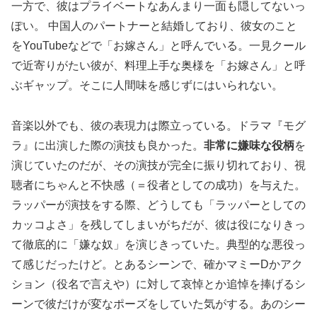
一方で、彼はプライベートなあんまり一面も隠してないっ
ぽい。 中国人のパートナーと結婚しており、彼女のこと
をYouTubeなどで「お嫁さん」と呼んでいる。一見クール
で近寄りがたい彼が、料理上手な奥様を「お嫁さん」と呼
ぶギャップ。そこに人間味を感じずにはいられない。
音楽以外でも、彼の表現力は際立っている。ドラマ『モグ
ラ』に出演した際の演技も良かった。
非常に嫌味な役柄
を
演じていたのだが、その演技が完全に振り切れており、視
聴者にちゃんと不快感（＝役者としての成功）を与えた。
ラッパーが演技をする際、どうしても「ラッパーとしての
カッコよさ」を残してしまいがちだが、彼は役になりきっ
て徹底的に「嫌な奴」を演じきっていた。典型的な悪役っ
て感じだったけど。とあるシーンで、確かマミーDかアク
ション（役名で言えや）に対して哀悼とか追悼を捧げるシ
ーンで彼だけが変なポーズをしていた気がする。あのシー