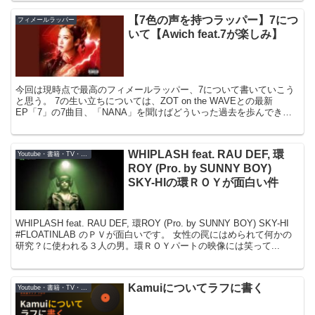
【7色の声を持つラッパー】7につ
フィメールラッパー
いて【Awich feat.7が楽しみ】
今回は現時点で最高のフィメールラッパー、7について書いていこう
と思う。 7の生い立ちについては、ZOT on the WAVEとの最新
EP「7」の7曲目、「NANA」を聞けばどういった過去を歩んできた
がわかるのでぜひ聞いてみてください。 俺...
WHIPLASH feat. RAU DEF, 環
Youtube・書籍・TV・映画
ROY (Pro. by SUNNY BOY)
SKY-HIの環ＲＯＹが面白い件
WHIPLASH feat. RAU DEF, 環ROY (Pro. by SUNNY BOY) SKY-HI
#FLOATINLAB のＰＶが面白いです。 女性の罠にはめられて何かの
研究？に使われる３人の男。環ＲＯＹパートの映像には笑って...
Kamuiについてラフに書く
Youtube・書籍・TV・映画