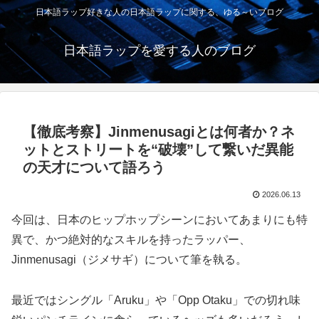
日本語ラップ好きな人の日本語ラップに関する、ゆる～いブログ
日本語ラップを愛する人のブログ
【徹底考察】Jinmenusagiとは何者か？ネ
ットとストリートを“破壊”して繋いだ異能
の天才について語ろう
2026.06.13
今回は、日本のヒップホップシーンにおいてあまりにも特
異で、かつ絶対的なスキルを持ったラッパー、
Jinmenusagi（ジメサギ）について筆を執る。
最近ではシングル「Aruku」や「Opp Otaku」での切れ味