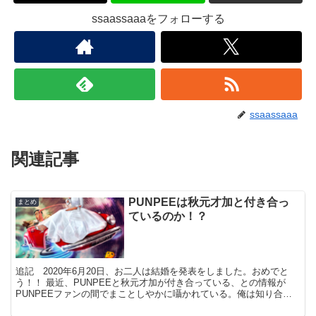
ssaassaaaをフォローする
ssaassaaa
関連記事
PUNPEEは秋元才加と付き合っ
まとめ
ているのか！？
追記 2020年6月20日、お二人は結婚を発表をしました。おめでと
う！！ 最近、PUNPEEと秋元才加が付き合っている、との情報が
PUNPEEファンの間でまことしやかに囁かれている。俺は知り合い
のDJから「嘘か本当か知らんけど」という枕詞と...