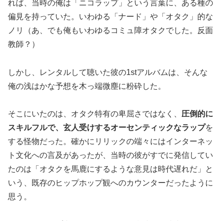
れば、当時の俺は「ニコラップ」という言葉に、ある種の
偏見を持っていた。いわゆる「ナード」や「オタク」的な
ノリ（あ、でも俺もいわゆるコミュ障オタクでした。反面
教師？）
しかし、レンタルして聴いた彼の1stアルバムは、そんな
俺の浅はかな予想を木っ端微塵に粉砕した。
そこにいたのは、オタク特有の卑屈さではなく、
圧倒的に
スキルフルで、玄人受けするオーセンティックなラップ
を
する怪物だった。確かにリリックの端々にはインターネッ
ト文化への言及があったが、当時の彼がすでに発信してい
たのは「オタクを馬鹿にするような意見は時代遅れだ」と
いう、既存のヒップホップ観へのカウンターだったように
思う。