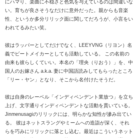
にハマり、楽曲に不穏さと色気を与えているのは間違いな
い。育ちが良さそうなだけに意外だった。親からも音楽
性、というか多分リリック面に関してだろうが、小言をい
われてるみたい笑。
彼はラッパーとしてだけでなく、LEEYVNG（リヨン）名
義でビートメイカーとしても活動している。 この名前の
由来も彼らしくていい。本名の「理央（りおう）」を、中
国人のお嫁さん a.k.a. 妻に中国語読みしてもらったところ
「リー・ヤン」となり、そこから名付けたそうだ。
彼は自身のレーベル「インディペンデント業放つ」を立ち
上げ、文字通りインディペンデントな活動を貫いている。
Jinmenusagiのリリックには、明らかな知性が滲み出てい
る。 彼はネットスラングやミームへの造詣が深く、それ
らを巧みにリリックに落とし込む。最近はこういうネット