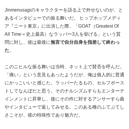
Jinmenusagiのキャラクターを語る上で外せないのが、と
あるインタビューでの振る舞いだ。 ヒップホップメディ
ア『ニート東京』に出演した際、「GOAT（Greatest Of
All Time＝史上最高）なラッパー3人を挙げる」という質
問に対し、彼は最後に
無言で自分自身を指差して終わっ
た
。
このニヒルな振る舞いは当時、ネット上で賛否を呼んだ。
「痛い」という意見もあったようだが、俺は個人的に普通
にかっこいいと感じた。ラッパーたるもの、セルフボース
トしてなんぼだと思う。そのナルシズムすらもエンターテ
インメントに昇華し、後にその件に対するアンサーすら曲
やインタビューで返してみせる。このある種のふてぶてし
さこそが、彼の特殊性であり魅力だ。