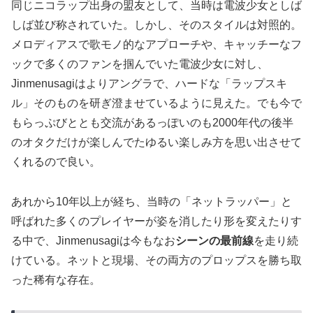
同じニコラップ出身の盟友として、当時は電波少女としば
しば並び称されていた。しかし、そのスタイルは対照的。
メロディアスで歌モノ的なアプローチや、キャッチーなフ
ックで多くのファンを掴んでいた電波少女に対し、
Jinmenusagiはよりアングラで、ハードな「ラップスキ
ル」そのものを研ぎ澄ませているように見えた。でも今で
もらっぷびととも交流があるっぽいのも2000年代の後半
のオタクだけが楽しんでたゆるい楽しみ方を思い出させて
くれるので良い。
あれから10年以上が経ち、当時の「ネットラッパー」と
呼ばれた多くのプレイヤーが姿を消したり形を変えたりす
る中で、Jinmenusagiは今もなお
シーンの最前線
を走り続
けている。ネットと現場、その両方のプロップスを勝ち取
った稀有な存在。