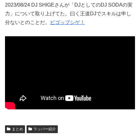
2023/08/24 DJ SHIGEさんが「DJとしてのDJ SODAの実
力」について取り上げてた。曰く王道DJでスキルは申し
分ないとのことだ。
ビゴップシゲ！
まとめ
ラッパー紹介