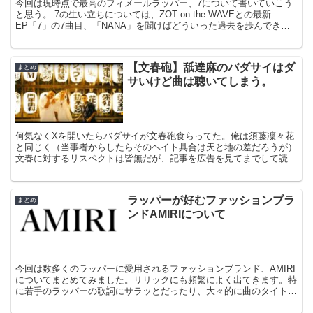
今回は現時点で最高のフィメールラッパー、7について書いていこう
と思う。 7の生い立ちについては、ZOT on the WAVEとの最新
EP「7」の7曲目、「NANA」を聞けばどういった過去を歩んできた
がわかるのでぜひ聞いてみてください。 俺...
【文春砲】舐達麻のバダサイはダ
まとめ
サいけど曲は聴いてしまう。
何気なくXを開いたらバダサイが文春砲食らってた。俺は須藤凜々花
と同じく（当事者からしたらそのヘイト具合は天と地の差だろうが）
文春に対するリスペクトは皆無だが、記事を広告を見てまでして読ん
でしまった。 バダサイについて バダサイとか言って呼ば...
ラッパーが好むファッションブラ
まとめ
ンドAMIRIについて
今回は数多くのラッパーに愛用されるファッションブランド、AMIRI
についてまとめてみました。リリックにも頻繁によく出てきます。特
に若手のラッパーの歌詞にサラッとだったり、大々的に曲のタイトル
に入れている者まで、ラッパーに大人気のブランドです...