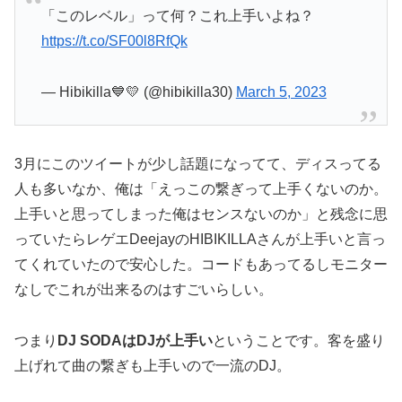
「このレベル」って何？これ上手いよね？
https://t.co/SF00l8RfQk
— Hibikilla💙💛 (@hibikilla30)
March 5, 2023
3月にこのツイートが少し話題になってて、ディスってる
人も多いなか、俺は「えっこの繋ぎって上手くないのか。
上手いと思ってしまった俺はセンスないのか」と残念に思
っていたらレゲエDeejayのHIBIKILLAさんが上手いと言っ
てくれていたので安心した。コードもあってるしモニター
なしでこれが出来るのはすごいらしい。
つまり
DJ SODAはDJが上手い
ということです。客を盛り
上げれて曲の繋ぎも上手いので一流のDJ。