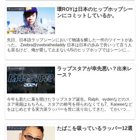
環ROYは日本のヒップホップシー
ラッパー紹介
ンにコミットしているか。
先日、日本語ラップシーンにおいて物議を醸した一件のツイートがあ
った。 Zeebra@zeebrathedaddy 日本は日本の歩みで良いって言う人
も居るけど、俺が愛して止まないUSのヒップホップではシーンにコ
ミットしてないラッパーなんか居ま...
ラップスタアが幸先悪い？出来レ
ラッパー紹介
ース？
今年も新たに幕を開けたラップスタア誕生。Ralph、eydenなどのス
タア発掘はもちろん、スタアの称号を得られなくても7、Kaneeeなど
をはじめとする実力派ラッパーを世に送り出してきた。 てかいつの
間にか「ラップスタア誕生」って番組名が「...
たばこを吸っているラッパー12選
ファッション