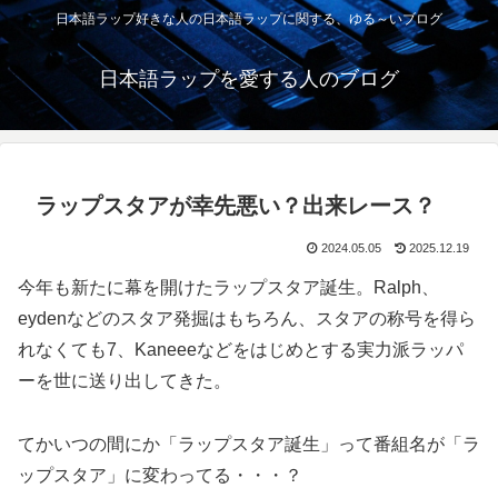
日本語ラップ好きな人の日本語ラップに関する、ゆる～いブログ
日本語ラップを愛する人のブログ
ラップスタアが幸先悪い？出来レース？
2024.05.05
2025.12.19
今年も新たに幕を開けたラップスタア誕生。Ralph、
eydenなどのスタア発掘はもちろん、スタアの称号を得ら
れなくても7、Kaneeeなどをはじめとする実力派ラッパ
ーを世に送り出してきた。
てかいつの間にか「ラップスタア誕生」って番組名が「ラ
ップスタア」に変わってる・・・？