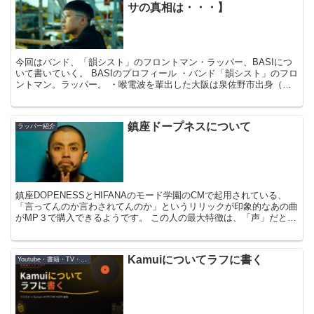
サの真相は・・・】
今回はバンド、「韻シスト」のフロントマン・ラッパー、BASIにつ
いて書いていく。 BASIのプロフィール ・バンド「韻シスト」のフロ
ントマン。ラッパー。 ・喉電波を輩出した大阪は泉佐野市出身（ふ
るさと納税ではお世話になってる。BASIのふる...
鎮座ドープネスについて
ラッパー紹介
鎮座DOPENESSとHIFANAのモード学園のCMで起用されている、
「言ってんのか言わされてんのか」というリリックが印象的なあの曲
がMP３で購入できるようです。 この人の最大特徴は、「声」だと思
う。もちろんフローも独特ですごくかっこいいん...
Kamuiについてラフに書く
Youtube・書籍・TV・映画