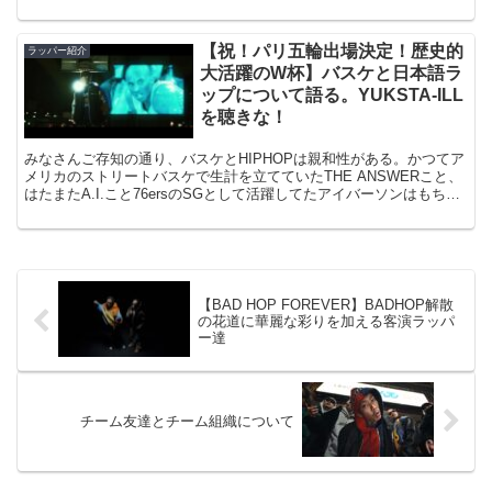
ンバーでもある。...
【祝！パリ五輪出場決定！歴史的
ラッパー紹介
大活躍のW杯】バスケと日本語ラ
ップについて語る。YUKSTA-ILL
を聴きな！
みなさんご存知の通り、バスケとHIPHOPは親和性がある。かつてア
メリカのストリートバスケで生計を立てていたTHE ANSWERこと、
はたまたA.I.こと76ersのSGとして活躍してたアイバーソンはもちろ
んラッパーとして曲を出しているし（...
【BAD HOP FOREVER】BADHOP解散
の花道に華麗な彩りを加える客演ラッパ
ー達
チーム友達とチーム組織について