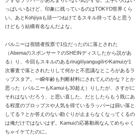
クするラッパーがあんまりいない気がする。上手い人はい
っぱいいるけど、印象に残っているのはTOKYO世界くら
い。あとKohjiyaも頭一つねけてるスキル持ってると思う
けどもう結構有名なんだよな。
バルニーは視聴者投票で1位だったのに落とされた
（Abemaのスポンサー？のSHEINディスしたから説があ
る）り、今回もスキルのあるrirugiliyangugiliやKamuiが1
次審査で落とされたりして何かと不思議なところがあるラ
ップスタア。一瞬年齢も判断材料にされてんのかな？とか
思った（バルニーもKamuiも30超え）りしたが、さすがに
それはないだろう、と思い直した。だとしたらもう既にあ
る程度のプロップスや人気を得ているラッパーは篩い落と
してる？とか答えのない勘ぐりが止まらなくなってくるの
は俺だけではないはず。Kamuiの応募動画なんてめちゃく
ちゃイケてたのに。