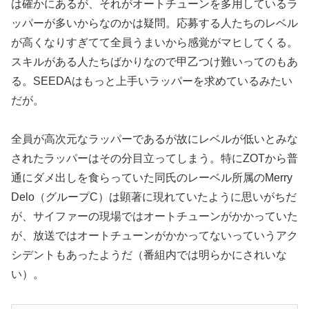
は確かにあるが、それがオートチューンを多用しているラ
ッパーが多いからなのかは疑問。応募する人たちのレベル
が高くなりすぎてて全員うまいから感覚がマヒしてくる。
スキルがある人たちばかりなので甲乙つけ難いってのもあ
る。SEEDAはもっと上手いラッパーを求めているみたい
だが。
全員が高次元なラッパーであるが故にレベルが低いとみな
されたラッパーはその分目立ってしまう。特にZOTから普
通にダメ出しを食らっていた同氏のレーベル所属のMerry
Delo（グループC）は顕著に現れていたように思いがちだ
が、サイファーの現場ではオートチューンがかかっていた
が、放送ではオートチューンがかかってないっていうアク
シデントもあったようだ（番組内では明らかにされいな
い）。