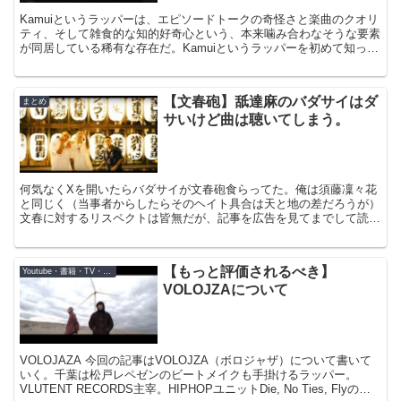
Kamuiというラッパーは、エピソードトークの奇怪さと楽曲のクオリ
ティ、そして雑食的な知的好奇心という、本来噛み合わなそうな要素
が同居している稀有な存在だ。Kamuiというラッパーを初めて知った
のはいつだろう。いつの間にか名前だけ知ってて、...
【文春砲】舐達麻のバダサイはダ
まとめ
サいけど曲は聴いてしまう。
何気なくXを開いたらバダサイが文春砲食らってた。俺は須藤凜々花
と同じく（当事者からしたらそのヘイト具合は天と地の差だろうが）
文春に対するリスペクトは皆無だが、記事を広告を見てまでして読ん
でしまった。 バダサイについて バダサイとか言って呼ば...
【もっと評価されるべき】
Youtube・書籍・TV・映画
VOLOJZAについて
VOLOJAZA 今回の記事はVOLOJZA（ボロジャザ）について書いて
いく。千葉は松戸レペゼンのビートメイクも手掛けるラッパー。
VLUTENT RECORDS主宰。HIPHOPユニットDie, No Ties, Flyのメ