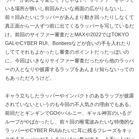
いる場所が狭いし前回みたいな画面の広がりもないし、
前々回みたいにラッパーがあんまり動き回ったりしなくて
真正面から一人ずつ前に出てくるラッパーを写しているだ
け。前回のサイファー審査だとMAXや2022ではTOKYO
GALやCYBER RUI、Bonberoなどが合いの手を入れたり
しててそれもよかったし審査のポイントだったっぽいの
に。今回はいきなりサイファー審査だったから他のラッパ
ーの人となりや披露するラップをあんまり知らないっての
もあっただろうけど。
キャラ立ちしたラッパーやインパクトのあるラップが披露
されていないというのも今回の不人気さの理由でもある。
前回だとギンギンでGOやバルニー、ギャル神宮のいるグ
ループがやばかったし、前々回の喉電波みたいな特徴的な
ラッパーやCYBER RUIみたいに耳に残るフレーズをキッ