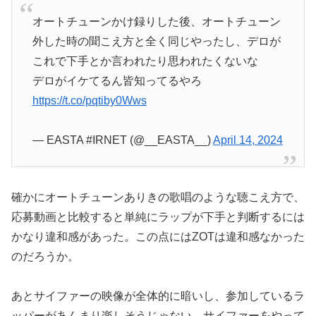
オートチューンかけ録りした後、オートチューン
外した時の聞こえ方と全く同じやったし、デロが
これで下手とか言われたり思われたくないな
デロがイケてるん皆知ってるやろ
https://t.co/pqtiby0Wws
— EASTA #IRNET (@__EASTA__)
April 14, 2024
確かにオートチューンありきの歌唱のような聴こえ方で、
応募動画と比較すると単純にラップが下手と判断するには
かなり違和感があった。この点にはZOTは違和感なかった
のだろうか。
あとサイファーの映像が全体的に暗いし、参加しているラ
ッパーがあんまり楽しそうじゃない。サイファーをやって